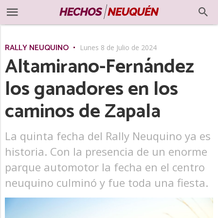
RALLY NEUQUINO
Lunes 8 de Julio de 2024
Altamirano-Fernández
los ganadores en los
caminos de Zapala
La quinta fecha del Rally Neuquino ya es
historia. Con la presencia de un enorme
parque automotor la fecha en el centro
neuquino culminó y fue toda una fiesta.