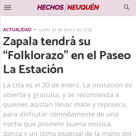
ACTUALIDAD
Lunes 26 de Enero de 2026
Zapala tendrá su
“Folklorazo” en el Paseo
La Estación
La cita es el 30 de enero. La invitación es
abierta y gratuita, y se recomienda a
quienes asistan llevar mate y reposera,
para disfrutar cómodamente de una
noche que promete buena música,
danza y un clima especial de la mano del