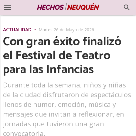
ACTUALIDAD
Martes 26 de Mayo de 2026
Con gran éxito finalizó
el Festival de Teatro
para las Infancias
Durante toda la semana, niños y niñas
de la ciudad disfrutaron de espectáculos
llenos de humor, emoción, música y
mensajes que invitan a reflexionar, en
jornadas que tuvieron una gran
convocatoria.