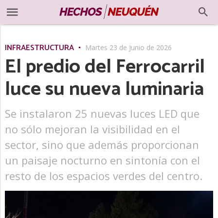
INFRAESTRUCTURA
Martes 23 de Junio de 2026
El predio del Ferrocarril
luce su nueva luminaria
Se instalaron 25 nuevas luces LED que
no sólo mejoran la visibilidad en el
sector, sino que además proporcionan
un paisaje nocturno en sintonía con el
resto de los espacios verdes del centro.