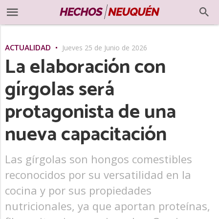
ACTUALIDAD
Jueves 25 de Junio de 2026
La elaboración con
gírgolas será
protagonista de una
nueva capacitación
Las gírgolas son hongos comestibles
reconocidos por su versatilidad en la
cocina y por sus propiedades
nutricionales, ya que aportan proteínas,