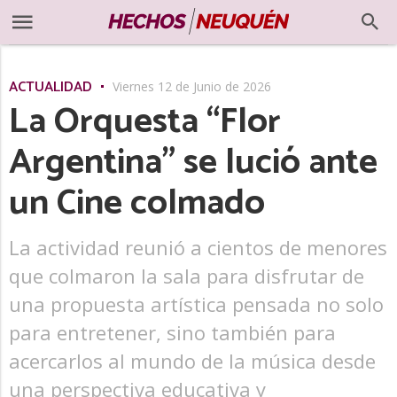
ACTUALIDAD
Viernes 12 de Junio de 2026
La Orquesta “Flor
Argentina” se lució ante
un Cine colmado
La actividad reunió a cientos de menores
que colmaron la sala para disfrutar de
una propuesta artística pensada no solo
para entretener, sino también para
acercarlos al mundo de la música desde
una perspectiva educativa y