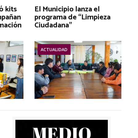
ó kits
El Municipio lanza el
mpañan
programa de “Limpieza
rmación
Ciudadana”
ACTUALIDAD