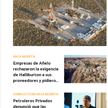
VACA MUERTA
Empresas de Añelo
rechazaron la exigencia
de Halliburton a sus
proveedores y pidiero…
CONFLICTO EN VACA MUERTA
Petroleros Privados
denunció que las