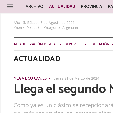
ARCHIVO
ACTUALIDAD
PROVINCIA
PA
Año 15, Sábado 8 de Agosto de 2026
Zapala, Neuquén, Patagonia, Argentina
ALFABETIZACIÓN DIGITAL
DEPORTES
EDUCACIÓN
ACTUALIDAD
MEGA ECO CANJES
Jueves 21 de Marzo de 2024
Llega el segundo 
Como ya es un clásico se recepcionará