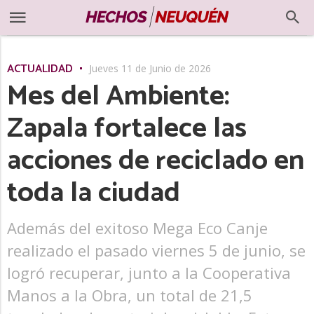
ACTUALIDAD
Jueves 11 de Junio de 2026
Mes del Ambiente:
Zapala fortalece las
acciones de reciclado en
toda la ciudad
Además del exitoso Mega Eco Canje
realizado el pasado viernes 5 de junio, se
logró recuperar, junto a la Cooperativa
Manos a la Obra, un total de 21,5