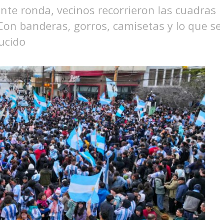
ente ronda, vecinos recorrieron las cuadras
Con banderas, gorros, camisetas y lo que se
lucido