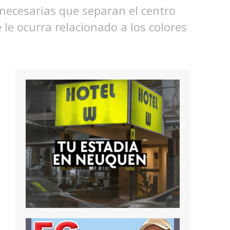
 necesarias que separan el centro
 le ocurra relacionado a los colores