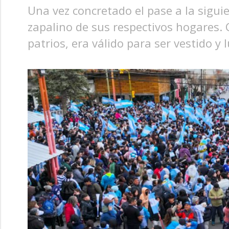
Una vez concretado el pase a la sigui
zapalino de sus respectivos hogares. 
patrios, era válido para ser vestido y 