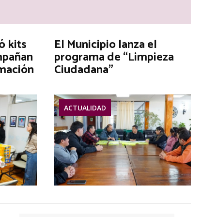
ó kits
El Municipio lanza el
mpañan
programa de “Limpieza
rmación
Ciudadana”
ACTUALIDAD