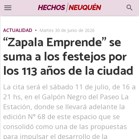
ACTUALIDAD
Martes 30 de Junio de 2026
“Zapala Emprende” se
suma a los festejos por
los 113 años de la ciudad
La cita será el sábado 11 de julio, de 16 a
21 hs, en el Galpón Negro del Paseo La
Estación, donde se llevará adelante la
edición N° 68 de este espacio que se
consolidó como una de las propuestas
para impulsar el desarrollo de la