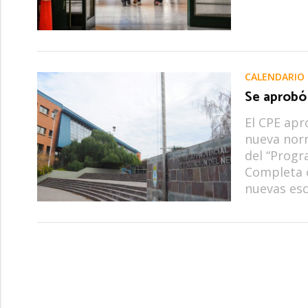
CALENDARIO
Se aprobó
El CPE apr
nueva norm
del “Progr
Completa o
nuevas esc