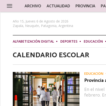
ARCHIVO
ACTUALIDAD
PROVINCIA
PA
Año 15, Jueves 6 de Agosto de 2026
Zapala, Neuquén, Patagonia, Argentina
ALFABETIZACIÓN DIGITAL
DEPORTES
EDUCACIÓN
CALENDARIO ESCOLAR
EDUCACIÓN
Provincia 
En el nivel
febrero. En