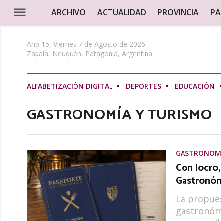
ARCHIVO
ACTUALIDAD
PROVINCIA
PA
Año 15, Viernes 7 de Agosto de 2026
Zapala, Neuquén, Patagonia, Argentina
ALFABETIZACIÓN DIGITAL
DEPORTES
EDUCACIÓN
GASTRONOMÍA Y TURISMO
GASTRONOMÍ
Con locro,
Gastronóm
La propues
gastronómi