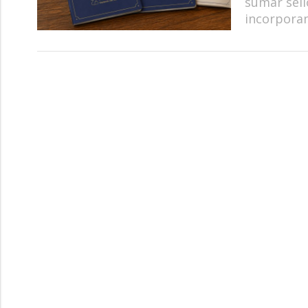
sumar sell
incorpora