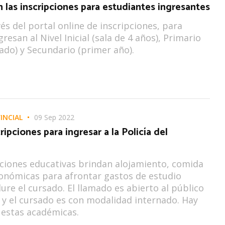
las inscripciones para estudiantes ingresantes
vés del portal online de inscripciones, para
resan al Nivel Inicial (sala de 4 años), Primario
ado) y Secundario (primer año).
INCIAL
09 Sep 2022
ripciones para ingresar a la Policía del
uciones educativas brindan alojamiento, comida
onómicas para afrontar gastos de estudio
ure el cursado. El llamado es abierto al público
 y el cursado es con modalidad internado. Hay
uestas académicas.