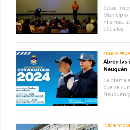
Estas insc
Municipio 
mismas, se
oficiales.
POLICÍA PROV
Abren las 
Neuquén
La oferta 
que se cur
Neuquén y 
INSCRIPCION