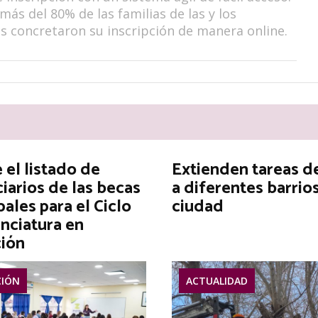
más del 80% de las familias de las y los
s concretaron su inscripción de manera online.
el listado de
Extienden tareas d
iarios de las becas
a diferentes barrios
ales para el Ciclo
ciudad
nciatura en
ión
IÓN
ACTUALIDAD