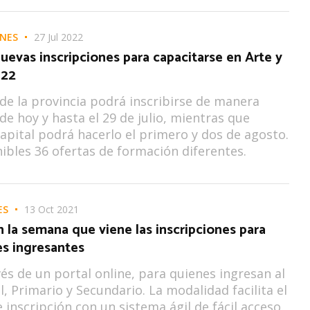
ONES
27 Jul 2022
uevas inscripciones para capacitarse en Arte y
022
r de la provincia podrá inscribirse de manera
sde hoy y hasta el 29 de julio, mientras que
pital podrá hacerlo el primero y dos de agosto.
ibles 36 ofertas de formación diferentes.
ES
13 Oct 2021
la semana que viene las inscripciones para
es ingresantes
vés de un portal online, para quienes ingresan al
al, Primario y Secundario. La modalidad facilita el
 inscripción con un sistema ágil de fácil acceso.