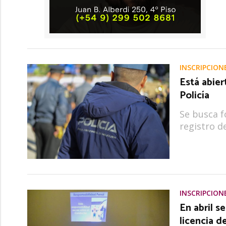
INSCRIPCION
Está abier
Policía
Se busca f
registro d
INSCRIPCION
En abril s
licencia d