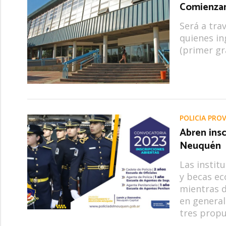
Comienzan 
Será a tra
quienes ing
(primer gr
POLICÍA PROV
Abren insc
Neuquén
Las instit
y becas ec
mientras d
en general
tres prop