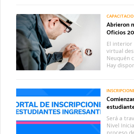
CAPACITACI
Abrieron n
Oficios 2
El interio
virtual de
Neuquén ca
Hay dispon
INSCRIPCION
Comienzan 
estudiant
Será a tra
Nivel Inici
proceso de