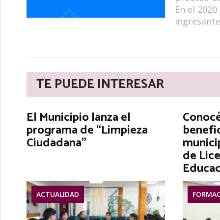
En el 2020 
ingresante
TE PUEDE INTERESAR
El Municipio lanza el
Conocé 
programa de “Limpieza
benefic
Ciudadana”
municip
de Lice
Educac
ACTUALIDAD
FORMAC