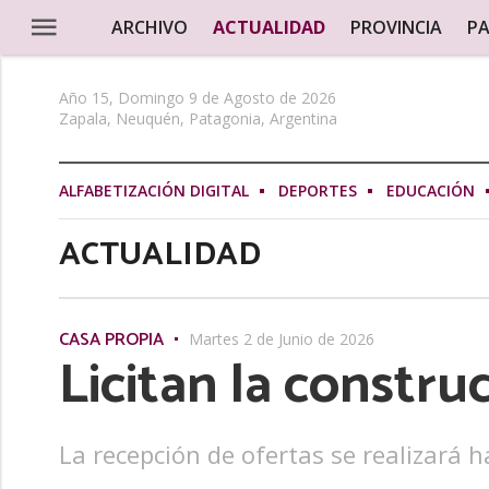
ARCHIVO
ACTUALIDAD
PROVINCIA
PA
Año 15, Domingo 9 de Agosto de 2026
Zapala, Neuquén, Patagonia, Argentina
ALFABETIZACIÓN DIGITAL
DEPORTES
EDUCACIÓN
ACTUALIDAD
CASA PROPIA
Martes 2 de Junio de 2026
Licitan la constru
La recepción de ofertas se realizará h