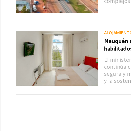
complejos 
ALOJAMIENT
Neuquén al
habilitado
El ministe
continúa c
segura y m
y la sosten