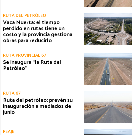
RUTA DEL PETRÓLEO
Vaca Muerta: el tiempo
perdido en rutas tiene un
costo y la provincia gestiona
obras para reducirlo
RUTA PROVINCIAL 67
Se inaugura “la Ruta del
Petróleo”
RUTA 67
Ruta del petróleo: prevén su
inauguración a mediados de
junio
PEAJE