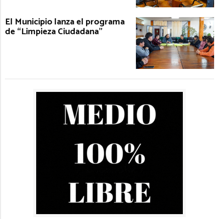
El Municipio lanza el programa
de “Limpieza Ciudadana”