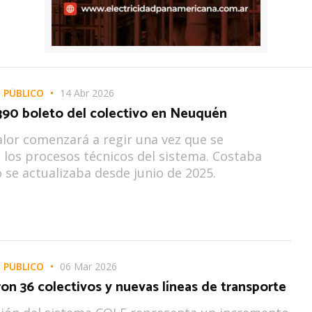
 PÚBLICO
14 Abr 2026
.390 boleto del colectivo en Neuquén
alor comenzará a regir una vez que se
los procesos técnicos del sistema. Costaba
o se actualizaba desde junio de 2025.
 PÚBLICO
06 Mar 2026
on 36 colectivos y nuevas líneas de transporte