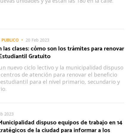
evas unidades y ya están las 180 en la calle.
 PÚBLICO
20 Feb 2023
las clases: cómo son los trámites para renovar
Estudiantil Gratuito
n nuevo ciclo lectivo y la municipalidad dispuso
 centros de atención para renovar el beneficio
 estudiantil para el nivel primario, secundario y
io.
eb 2023
unicipalidad dispuso equipos de trabajo en 14
ratégicos de la ciudad para informar a los