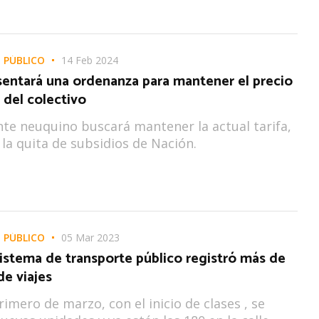
 PÚBLICO
14 Feb 2024
sentará una ordenanza para mantener el precio
 del colectivo
nte neuquino buscará mantener la actual tarifa,
 la quita de subsidios de Nación.
 PÚBLICO
05 Mar 2023
istema de transporte público registró más de
de viajes
rimero de marzo, con el inicio de clases , se