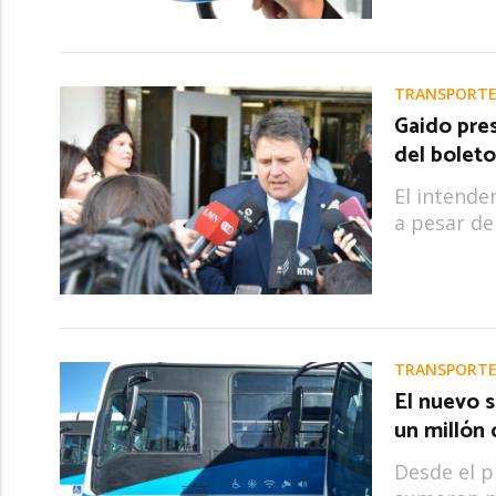
TRANSPORTE
Gaido pre
del boleto
El intende
a pesar de
TRANSPORTE
El nuevo s
un millón 
Desde el p