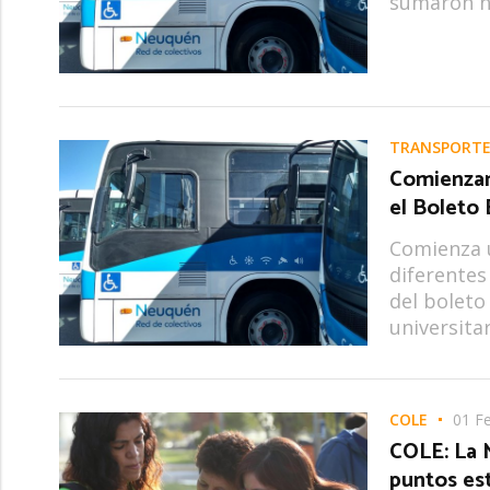
sumaron nu
TRANSPORTE
Comienzan 
el Boleto 
Comienza u
diferentes
del boleto
universitar
COLE
01 F
COLE: La M
puntos est