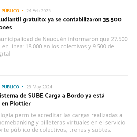
 PÚBLICO
24 Feb 2025
udiantil gratuito: ya se contabilizaron 35.500
iones
municipalidad de Neuquén informaron que 27.500
 en línea: 18.000 en los colectivos y 9.500 de
ital
 PÚBLICO
29 May 2024
sistema de SUBE Carga a Bordo ya está
 en Plottier
ogía permite acreditar las cargas realizadas a
homebanking y billeteras virtuales en el servicio
rte público de colectivos, trenes y subtes.