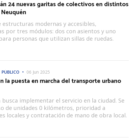
rán 24 nuevas garitas de colectivos en distintos
e Neuquén
e estructuras modernas y accesibles,
 por tres módulos: dos con asientos y uno
ara personas que utilizan sillas de ruedas.
 PÚBLICO
06 Jun 2025
n la puesta en marcha del transporte urbano
busca implementar el servicio en la ciudad. Se
so de unidades 0 kilómetros, prioridad a
s locales y contratación de mano de obra local.