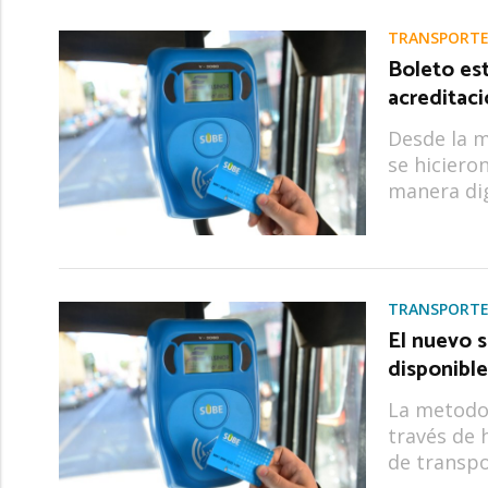
TRANSPORTE
Boleto est
acreditac
Desde la 
se hicieron
manera dig
TRANSPORTE
El nuevo 
disponible
La metodol
través de 
de transpo