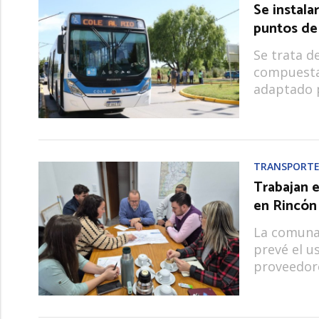
Se instala
puntos d
Se trata d
compuestas
adaptado p
TRANSPORTE
Trabajan e
en Rincón
La comuna 
prevé el u
proveedore