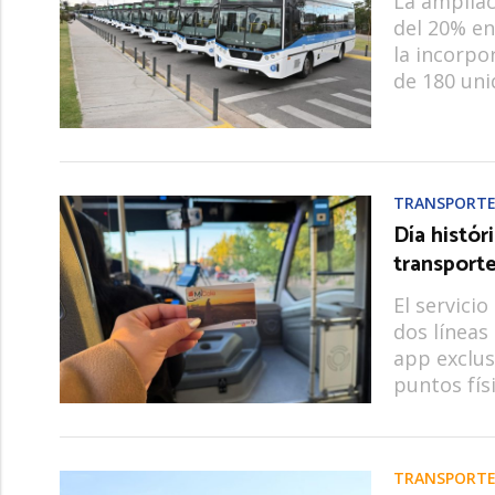
La amplia
del 20% en
la incorpo
de 180 uni
TRANSPORTE
Día histór
transporte
El servici
dos líneas 
app exclus
puntos fís
TRANSPORTE